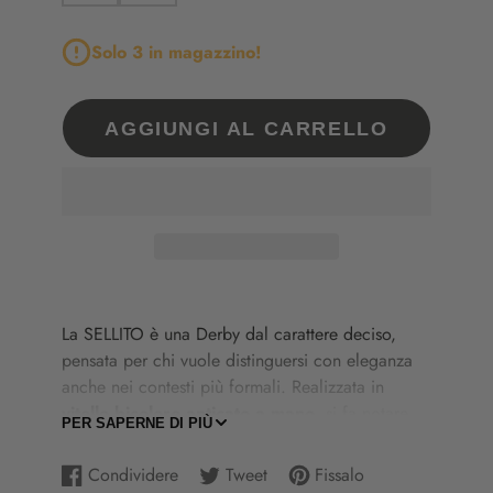
Solo 3 in magazzino!
AGGIUNGI AL CARRELLO
La
SELLITO
è
una
Derby
dal
carattere
deciso,
pensata
per
chi
vuole
distinguersi
con
eleganza
anche
nei
contesti
più
formali.
Realizzata
in
vitello
bicolore
anticato
a
mano
,
si
fa
notare
PER SAPERNE DI PIÙ
per
il
suo
puntale
lavorato
a
coda
di
rondine
e
le
raffinate
decorazioni
brogue
sulla
tomaia,
Condividere
Tweet
Fissalo
Condividi
Si
Twitta
Si
Aggiungi
Si
elementi
che
fondono
tradizione
classica
e
stile