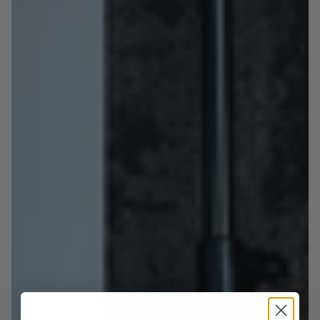
IDEALE PER
Look business invernali che non vogliono passare
inosservati. Perfetta con abiti formali e cappotti
sartoriali, per un uomo dallo stile deciso e
raffinato.