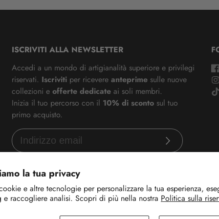
ISCRIVITI ALLA NEWSLETTER
F
Accedi a un mondo di artigianalità superiore e privilegi
riservati.
Iscriviti
per ricevere
anteprime
sulle nuove
collezioni e
offerte dedicate
ai soli membri.
Inizia il tuo percorso con il
10% di sconto
sul tuo
primo acquisto.
Iscriviti
amo la tua privacy
cookie e altre tecnologie per personalizzare la tua esperienza, esegu
 e raccogliere analisi. Scopri di più nella nostra
Politica sulla rise