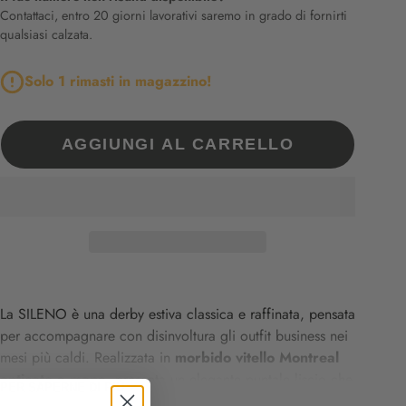
Contattaci, entro 20 giorni lavorativi saremo in grado di fornirti
qualsiasi calzata.
Solo 1 rimasti in magazzino!
AGGIUNGI AL CARRELLO
La
SILENO
è
una
derby
estiva
classica
e
raffinata,
pensata
per
accompagnare
con
disinvoltura
gli
outfit
business
nei
mesi
più
caldi.
Realizzata
in
morbido
vitello
Montreal
anticato
a
mano
,
presenta
un
elegante
puntale
liscio
che
PER SAPERNE DI PIÙ
valorizza
la
linea
formale
senza
rinunciare
alla
leggerezza