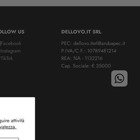
OLLOW US
DELLOVO.IT SRL
Facebook
PEC: dellovo.itsrl@arubapec.it
Instagram
P.IVA/C.F.: 10789481214
TikTok
REA: ΝΑ - 1132216
Cap. Sociale: € 35000
ire attività
rvatezza.