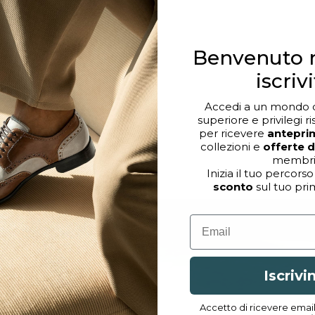
Benvenuto n
iscrivi
Accedi a un mondo di
superiore e privilegi ri
per ricevere
antepri
collezioni e
offerte 
membri
Inizia il tuo percorso
sconto
sul tuo pri
Email
Iscrivi
Accetto di ricevere emai