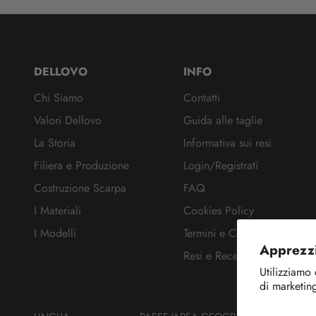
DELLOVO
INFO
Chi Siamo
Contatti
Valori Dellovo
Guida alle taglie
La Storia
Informativa sui resi
Filiera e Produzione
Login/Registrati
Costruzione Scarpa
FAQ
I Materiali
Cookies Policy
I Modelli
Termini e Condizioni
Apprezzi
Resi e Recesso
Utilizziamo 
di marketing