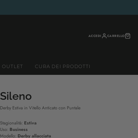
ACCEDI
CARRELLO
OUTLET
CURA DEI PRODOTTI
Sileno
Derby Estiva in Vitello Anticato con Puntale
Stagionalità:
Estiva
Uso:
Business
Modello:
Derby allacciata