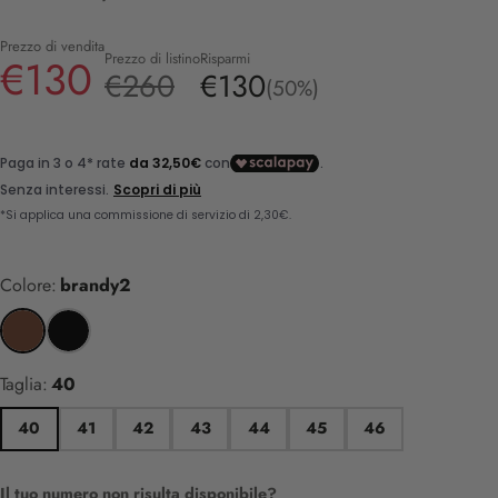
Prezzo di vendita
Prezzo di listino
Risparmi
€130
€260
€130
(50%)
Colore:
brandy2
Taglia:
40
40
41
42
43
44
45
46
Il tuo numero non risulta disponibile?