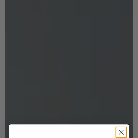
gomma e logo a fuoco
• Costruzione: Blake
• Dettagli: Doppia fibbia, cucitura su vaschetta
• Calzata: Regolare
• Origine: Made in Italy
IDEALE PER
Outfit business estivi eleganti e distintivi. Perfetto
con pantaloni sartoriali, spezzati in lino o
completi leggeri. SERMONETA è la scarpa per
l'uomo che vuole coniugare comfort, prestigio e
personalità, anche sotto il sole.