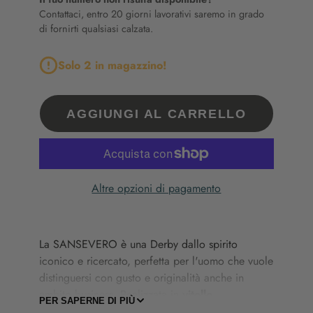
Contattaci, entro 20 giorni lavorativi saremo in grado
di fornirti qualsiasi calzata.
Solo 2 in magazzino!
AGGIUNGI AL CARRELLO
Altre opzioni di pagamento
La
SANSEVERO
è
una
Derby
dallo
spirito
iconico
e
ricercato,
perfetta
per
l'uomo
che
vuole
distinguersi
con
gusto
e
originalità
anche
in
ambito
business.
Realizzata
in
vitello
PER SAPERNE DI PIÙ
Montecarlo
anticato
a
mano
,
si
caratterizza
per