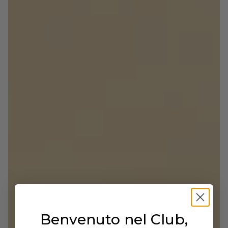
• Costruzione: Blake
• Dettagli: Puntale a coda di rondine, decorazioni
brogue
• Calzata: Regolare
• Origine: Made in Italy
IDEALE PER
Look business audaci, eventi formali, cerimonie e
momenti in cui eleganza e personalità si
incontrano. SANSEVERO è la scelta perfetta per
chi cerca una scarpa d'effetto, ben costruita e dal
fascino classico rivisitato.
Benvenuto nel Club,