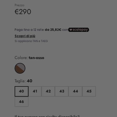
Prezzo
€290
Colore:
tan-osso
Taglia:
40
40
41
42
43
44
45
46
Il tuo numero non risulta disponibile?