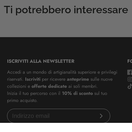
Ti potrebbero interessare
ISCRIVITI ALLA NEWSLETTER
F
Accedi a un mondo di artigianalità superiore e privilegi
riservati.
Iscriviti
per ricevere
anteprime
sulle nuove
collezioni e
offerte dedicate
ai soli membri.
Inizia il tuo percorso con il
10% di sconto
sul tuo
primo acquisto.
Iscriviti