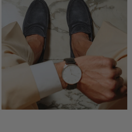
• Calzata: Regolare
• Origine: Made in Italy
IDEALE PER
Look business quotidiani, incontri informali, abbinamenti
con pantaloni sartoriali o chino. FORIA è il mocassino
perfetto per chi cerca comfort, stile essenziale e qualità
artigianale in una scarpa da indossare tutto l'anno.