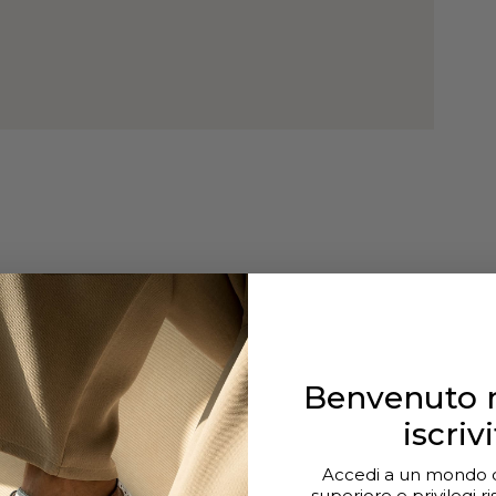
Benvenuto n
iscrivi
Accedi a un mondo di
superiore e privilegi ri