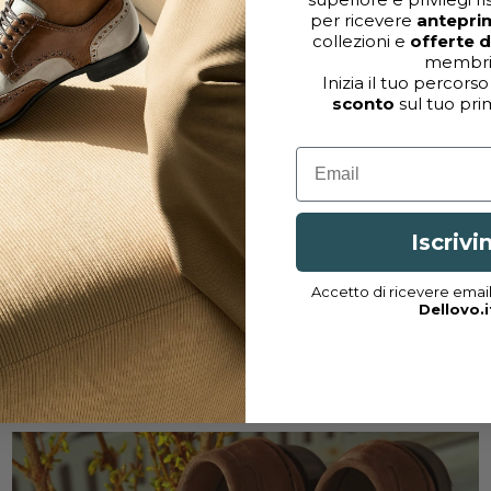
per ricevere
antepri
collezioni e
offerte 
membri
Inizia il tuo percorso
sconto
sul tuo pri
Email
Iscrivi
Accetto di ricevere emai
Dellovo.i