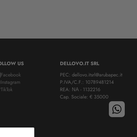
OLLOW US
DELLOVO.IT SRL
Facebook
PEC: dellovo.itsrl@arubapec.it
Instagram
P.IVA/C.F.: 10789481214
TikTok
REA: ΝΑ - 1132216
Cap. Sociale: € 35000