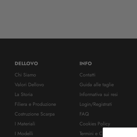
DELLOVO
INFO
Chi Siamo
Contatti
Valori Dellovo
Guida alle taglie
La Storia
Informativa sui resi
Filiera e Produzione
Login/Registrati
Costruzione Scarpa
FAQ
I Materiali
Cookies Policy
I Modelli
Termini e Condizioni