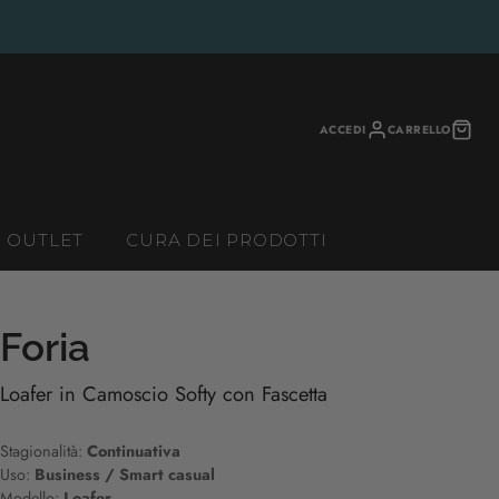
ACCEDI
CARRELLO
OUTLET
CURA DEI PRODOTTI
Foria
Loafer in Camoscio Softy con Fascetta
Stagionalità:
Continuativa
Uso:
Business / Smart casual
Modello:
Loafer