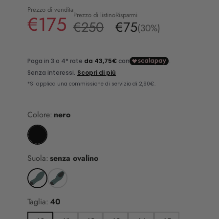
Prezzo di vendita
Prezzo di listino
Risparmi
€175
€250
€75
(30%)
Colore:
nero
Suola:
senza ovalino
Taglia:
40