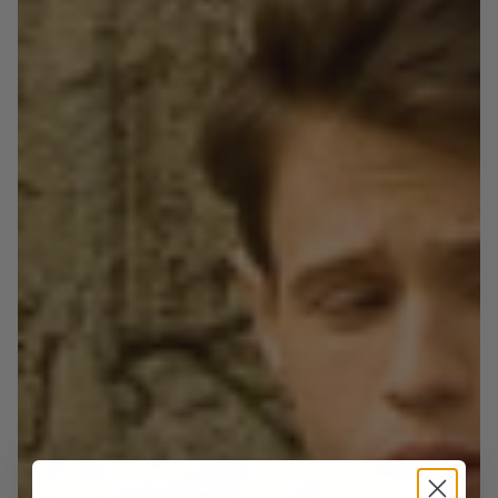
in gomma e logo a fuoco
• Costruzione: Blake
• Dettagli: Doppia fibbia, puntale con
decorazioni
• Calzata: Regolare
• Origine: Made in Italy
IDEALE PER
Abiti sartoriali, contesti business, cerimonie
formali. ELMO è la scarpa perfetta per chi vuole
unire eleganza classica, comfort e unicità
artigianale.