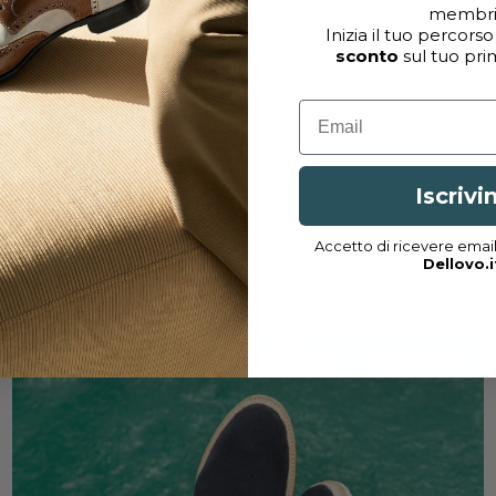
membri
Inizia il tuo percorso
sconto
sul tuo pri
Email
Iscrivi
Accetto di ricevere emai
Dellovo.i