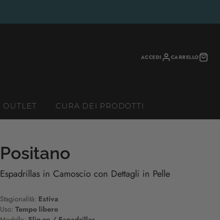
ACCEDI
CARRELLO
OUTLET
CURA DEI PRODOTTI
Positano
Espadrillas in Camoscio con Dettagli in Pelle
Stagionalità:
Estiva
Uso:
Tempo libero
Modello:
Slip-on / Espadrillas