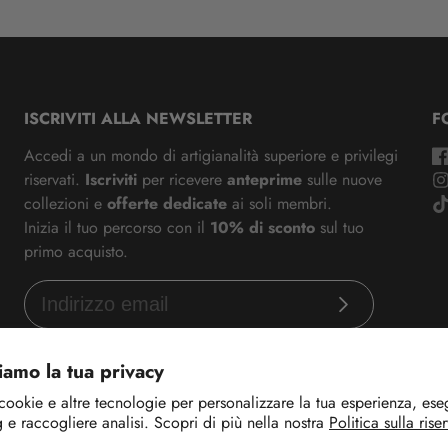
ISCRIVITI ALLA NEWSLETTER
F
Accedi a un mondo di artigianalità superiore e privilegi
riservati.
Iscriviti
per ricevere
anteprime
sulle nuove
collezioni e
offerte dedicate
ai soli membri.
Inizia il tuo percorso con il
10% di sconto
sul tuo
primo acquisto.
Iscriviti
amo la tua privacy
cookie e altre tecnologie per personalizzare la tua esperienza, esegu
 e raccogliere analisi. Scopri di più nella nostra
Politica sulla rise