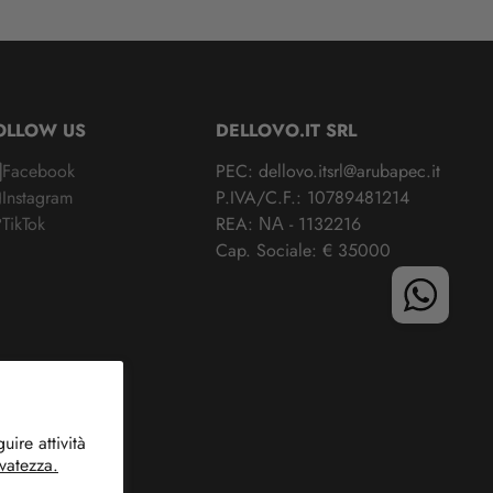
OLLOW US
DELLOVO.IT SRL
Facebook
PEC: dellovo.itsrl@arubapec.it
Instagram
P.IVA/C.F.: 10789481214
TikTok
REA: ΝΑ - 1132216
Cap. Sociale: € 35000
ire attività
rvatezza.