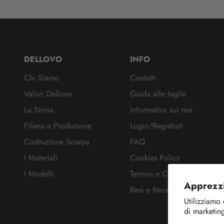
DELLOVO
INFO
Chi Siamo
Contatti
Valori Dellovo
Guida alle taglie
La Storia
Informativa sui resi
Filiera e Produzione
Login/Registrati
Costruzione Scarpa
FAQ
I Materiali
Cookies Policy
I Modelli
Termini e Condizioni
Apprezzi
Resi e Recesso
Utilizziamo 
di marketing