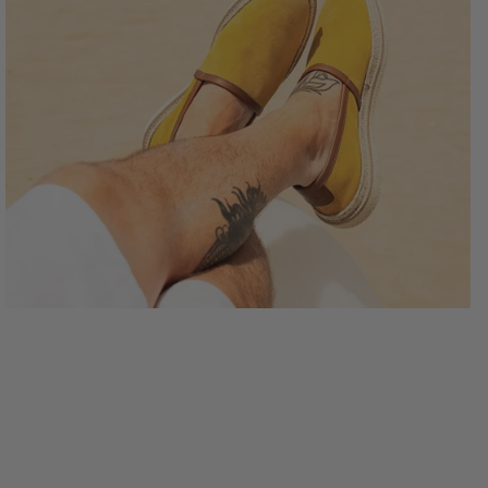
per chi ama uno stile naturale, raffinato e comodo, senza
rinunciare alla qualità dei materiali artigianali italiani.