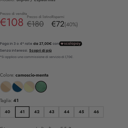
Prezzo di vendita
Prezzo di listino
Risparmi
€108
€180
€72
(40%)
Colore:
camoscio-menta
Taglia:
41
40
41
42
43
44
45
46