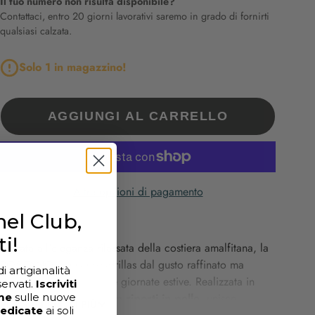
Il tuo numero non risulta disponibile?
Contattaci, entro 20 giorni lavorativi saremo in grado di fornirti
qualsiasi calzata.
Solo 1 in magazzino!
AGGIUNGI AL CARRELLO
Altre opzioni di pagamento
el Club,
ti!
Ispirata
all'eleganza
rilassata
della
costiera
amalfitana,
la
POSITANO
è
una
espadrillas
dal
gusto
raffinato
ma
 artigianalità
informale,
perfetta
per
le
giornate
estive.
Realizzata
in
servati.
Iscriviti
me
sulle nuove
camoscio
sfoderato
con
riporti
in
pelle
,
unisce
PER SAPERNE DI PIÙ
dedicate
ai soli