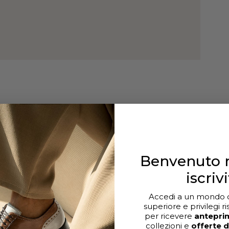
Benvenuto n
iscrivi
Accedi a un mondo di
superiore e privilegi ri
per ricevere
antepri
collezioni e
offerte 