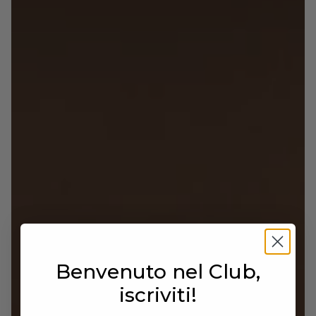
• Origine: Made in Italy
IDEALE PER
Look business invernali, abbinamenti con
pantaloni eleganti o completi; chi cerca un
mocassino sofisticato, artigianale e versatile per
la stagione fredda.
Benvenuto nel Club,
iscriviti!