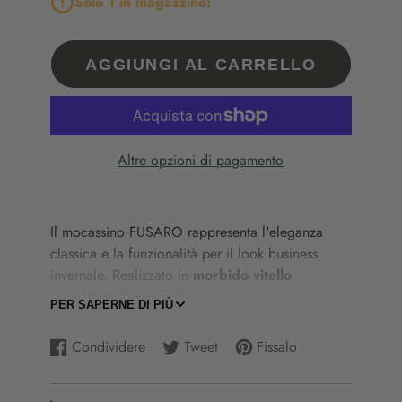
Solo 1 in magazzino!
AGGIUNGI AL CARRELLO
Altre opzioni di pagamento
Il
mocassino
FUSARO
rappresenta
l'eleganza
classica
e
la
funzionalità
per
il
look
business
invernale.
Realizzato
in
morbido
vitello
martellato
e
anticato
a
mano
,
il
modello
è
PER SAPERNE DI PIÙ
impreziosito
da
cuciture
sulla
vaschetta,
nappine
e
fascetta,
elementi
che
ne
sottolineano
Condividere
Tweet
Fissalo
Condividi
Si
Twitta
Si
Aggiungi
Si
l'artigianalità
e
il
design
distintivo.
La
suola
in
su
apre
su
apre
un
apre
gomma,
con
logo
stampato
a
fuoco,
assicura
Facebook
in
Twitter
in
pin
in