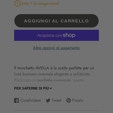
Solo 1 in magazzino!
AGGIUNGI AL CARRELLO
Altre opzioni di pagamento
Il
tronchetto
AVELLA
è
la
scelta
perfetta
per
un
look
business
invernale
elegante
e
sofisticato.
Realizzato
in
morbido
camoscio
,
questo
stivaletto
allacciato
presenta
un
puntale
decorato
PER SAPERNE DI PIÙ
che
aggiunge
carattere
e
raffinatezza
al
modello.
La
suola
in
gomma
effetto
para
garantisce
Condividere
Tweet
Fissalo
Condividi
Si
Twitta
Si
Aggiungi
Si
stabilità
e
comfort,
anche
sulle
superfici
più
su
apre
su
apre
un
apre
impegnative,
rendendo
la
calzatura
ideale
per