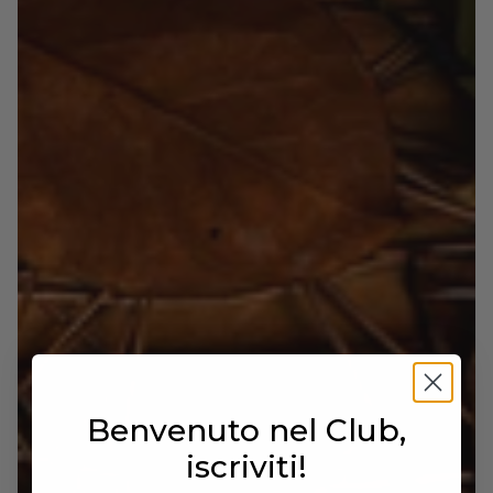
IDEALE PER
AVELLA è lo stivaletto ideale per un
business
look invernale
che non rinuncia a stile, comfort
e resistenza. Interamente realizzato in Italia,
rappresenta l'eccellenza dell'artigianato
calzaturiero italiano.
Benvenuto nel Club,
iscriviti!