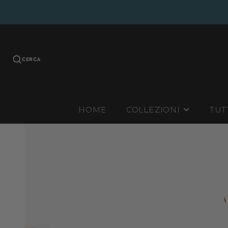
CERCA
HOME
COLLEZIONI
TUT
INVERNALI
ESTIVE
CONTINUATIVE