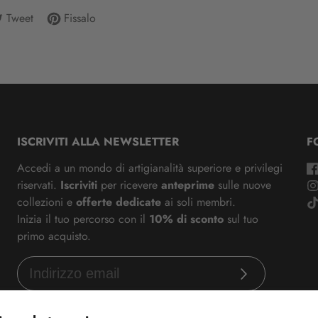
Tweet
Fissalo
itta
Aggiungi
Si
re
un
apre
itter
pin
in
na
su
una
uova
Pinterest
nuova
nestra.
finestra.
ISCRIVITI ALLA NEWSLETTER
F
Accedi a un mondo di artigianalità superiore e privilegi
riservati.
Iscriviti
per ricevere
anteprime
sulle nuove
collezioni e
offerte dedicate
ai soli membri.
Inizia il tuo percorso con il
10% di sconto
sul tuo
primo acquisto.
Iscriviti