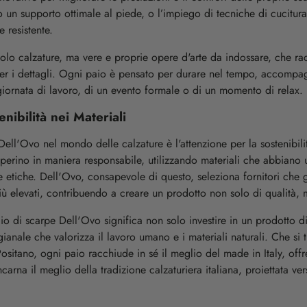
un supporto ottimale al piede, o l’impiego di tecniche di cucitura
e resistente.
lo calzature, ma vere e proprie opere d'arte da indossare, che ra
er i dettagli. Ogni paio è pensato per durare nel tempo, accompag
 giornata di lavoro, di un evento formale o di un momento di relax.
nibilità nei Materiali
Dell'Ovo nel mondo delle calzature è l'attenzione per la sostenibil
erino in maniera responsabile, utilizzando materiali che abbiano u
 etiche. Dell'Ovo, consapevole di questo, seleziona fornitori che g
iù elevati, contribuendo a creare un prodotto non solo di qualità, 
io di scarpe Dell'Ovo significa non solo investire in un prodotto d
anale che valorizza il lavoro umano e i materiali naturali. Che si tr
 Positano, ogni paio racchiude in sé il meglio del made in Italy, off
carna il meglio della tradizione calzaturiera italiana, proiettata ve