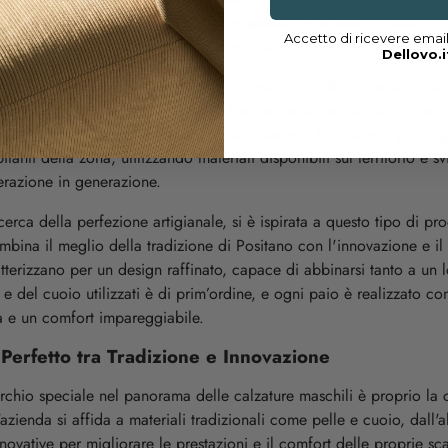
. Un esempio su tutti è l’influenza dei
sandali Positano
, prodotti t
Accetto di ricevere emai
r la loro bellezza, semplicità ed eleganza.
Dellovo.i
 di artigianalità pura, realizzati a mano con materiali naturali co
r il loro stile unico, che evoca il fascino senza tempo della costa 
one dei sandali Positano risale a molti decenni fa, quando gli arti
bitanti della zona, utilizzando materiali disponibili sul territorio e 
erazione in generazione.
cerca della perfezione artigianale, si è ispirata a questo tipo di p
ombina il meglio della tradizione di Positano con l'innovazione e i
atterizzano per un design raffinato, capace di abbinarsi tanto a un
 e del cuoio utilizzati è di prim’ordine, e ogni paio è realizzato co
a e un comfort impareggiabile.
Perfetto tra Tradizione e Innovazione
hio speciale nel panorama delle calzature maschili è proprio la c
zienda si affida a materiali tradizionali come pelle e cuoio, dall'al
ovative per migliorare le prestazioni e il comfort delle proprie sca