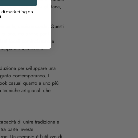
ipici della Costiera Amalfitana,
l di marketing da
t
.
me pelle, cuoio e corda. Questi
italiana, ma anche per il
giani locali cominciarono a
sviluppando tecniche di
roduzione per sviluppare una
l gusto contemporaneo. I
 look casual quanto a uno più
n tecniche artigianali che
apacità di unire tradizione e
tra parte investe
rpe. Un esempio è l’utilizzo di