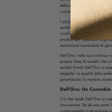
delle più belle regioni italiane
conosciuti in tutto il mondo pe
I
sandali Positano
sono sinonimo
sandali sono famosi non solo pe
comfort che offrono. La tradizi
produrli per i pescatori e gli a
lavorazione tramandate di gen
Dell'Ovo, nella sua continua ri
propria linea di sandali che c
sandali firmati Dell'Ovo si car
elegante. La qualità della pelle
garantiscono la massima durat
Dell'Ovo: Un Connubio 
Ciò che rende Dell'Ovo un marc
innovazione. Se da una parte l'a
continuamente in tecnologie inn