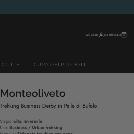
ACCEDI
CARRELLO
OUTLET
CURA DEI PRODOTTI
Monteoliveto
Trekking Business Derby in Pelle di Bufalo
Stagionalità:
Invernale
Uso:
Business / Urban trekking
Modello:
Stringata trekking con ganci