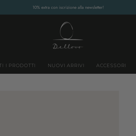
Spedizione gratuita su tutti gli ordini a partire da 100€
10% extra con iscrizione alla newsletter!
TI I PRODOTTI
NUOVI ARRIVI
ACCESSORI