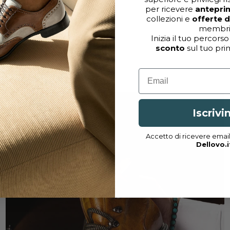
per ricevere
antepri
collezioni e
offerte 
membri
Inizia il tuo percorso
sconto
sul tuo pri
Email
Iscrivi
Accetto di ricevere emai
Dellovo.i